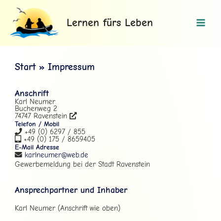
Zum
Main
Inhalt
Lernen fürs Leben
Men
springen
Start
Impressum
Anschrift
Karl Neumer
Buchenweg 2
74747 Ravenstein
Telefon / Mobil
+49 (0) 6297 / 855
+49 (0) 175 / 8659405
E-Mail Adresse
karlneumer@web.de
Gewerbemeldung bei der Stadt Ravenstein
Ansprechpartner und Inhaber
Karl Neumer (Anschrift wie oben)