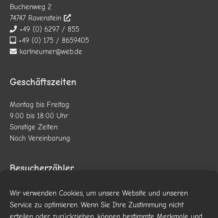
Buchenweg 2
74747 Ravenstein
+49 (0) 6297 / 855
+49 (0) 175 / 8659405
karlneumer@web.de
Geschäftszeiten
Montag bis Freitag:
9:00 bis 18:00 Uhr
Sonstige Zeiten:
Nach Vereinbarung
Besucherzähler
Besucher gesamt:
42248
Wir verwenden Cookies, um unsere Website und unseren
Besucher heute:
45
Service zu optimieren. Wenn Sie Ihre Zustimmung nicht
Besucher gestern:
68
erteilen oder zurückziehen, können bestimmte Merkmale und