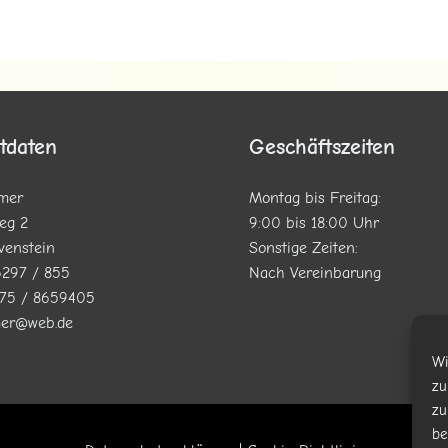
tdaten
Geschäftszeiten
mer
Montag bis Freitag:
eg 2
9:00 bis 18:00 Uhr
venstein
Sonstige Zeiten:
6297 / 855
Nach Vereinbarung
175 / 8659405
mer@web.de
Wi
zu
zu
be